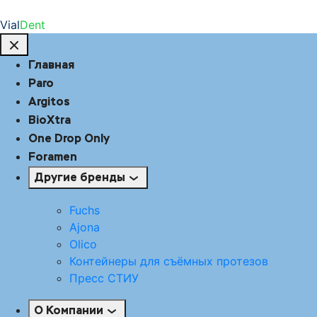
Vial
Dent
Главная
Paro
Argitos
BioXtra
One Drop Only
Foramen
Другие бренды
Fuchs
Ajona
Olico
Контейнеры для съёмных протезов
Пресс СТИУ
О Компании