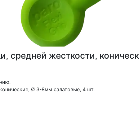
ки, средней жесткости, коничес
нию.
 конические, Ø 3-8мм салатовые, 4 шт.