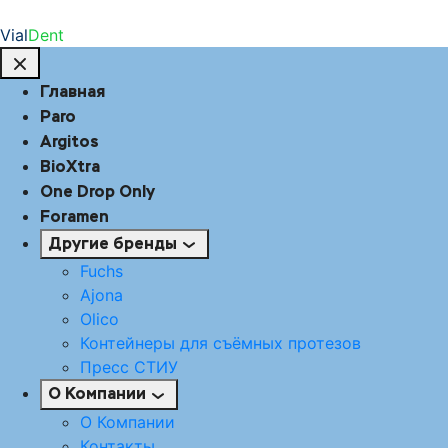
Vial
Dent
Главная
Paro
Argitos
BioXtra
One Drop Only
Foramen
Другие бренды
Fuchs
Ajona
Olico
Контейнеры для съёмных протезов
Пресс СТИУ
О Компании
О Компании
Контакты