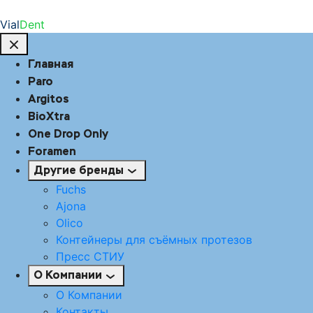
Vial
Dent
Главная
Paro
Argitos
BioXtra
One Drop Only
Foramen
Другие бренды
Fuchs
Ajona
Olico
Контейнеры для съёмных протезов
Пресс СТИУ
О Компании
О Компании
Контакты